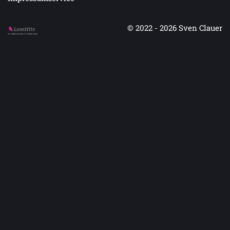
© 2022 - 2026
Sven Clauer
Auf LeseHits.de findest Du die besten Bücher.