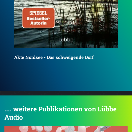
Akte Nordsee - Der Teufelshof
Akt
.... weitere Publikationen von Lübbe
Audio