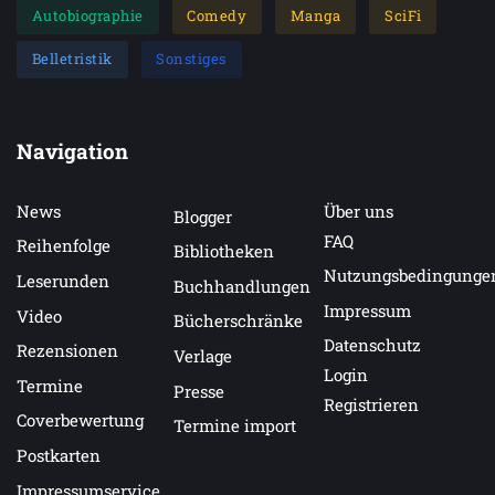
Autobiographie
Comedy
Manga
SciFi
Belletristik
Sonstiges
Navigation
News
Über uns
Blogger
FAQ
Reihenfolge
Bibliotheken
Nutzungsbedingunge
Leserunden
Buchhandlungen
Impressum
Video
Bücherschränke
Datenschutz
Rezensionen
Verlage
Login
Termine
Presse
Registrieren
Coverbewertung
Termine import
Postkarten
Impressumservice