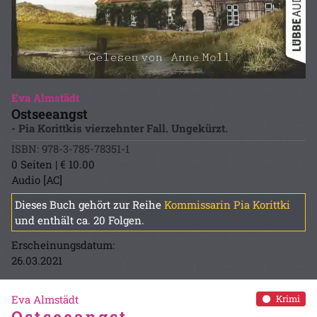
Eva Almstädt
Ostseeangst
- Pia Korittkis vierzehnter Fall. Ungekürzt.
ISBN: 978-3-785-78351-1
0 Seiten | € 10.00
Audio [AC]
Dieses Buch gehört zur Reihe
Kommissarin Pia Korittki
und enthält ca. 20 Folgen.
Erscheinungsdatum:
26.03.2021
Eva Almstädt
Krimi
Ostseeangst