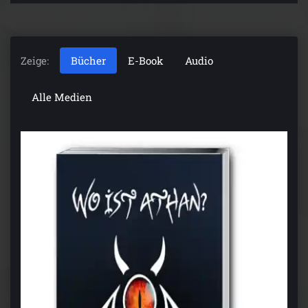
Zeige:
Bücher
E-Book
Audio
Alle Medien