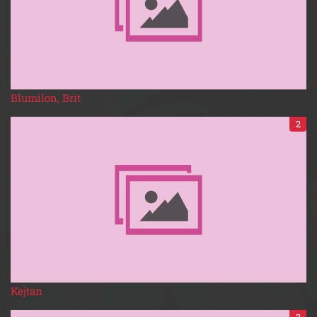
Blumilon, Brit
2
Kejtan