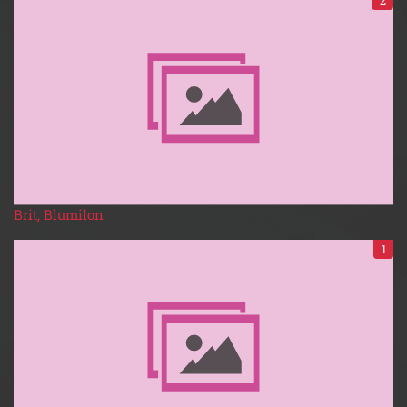
2
Brit, Blumilon
1