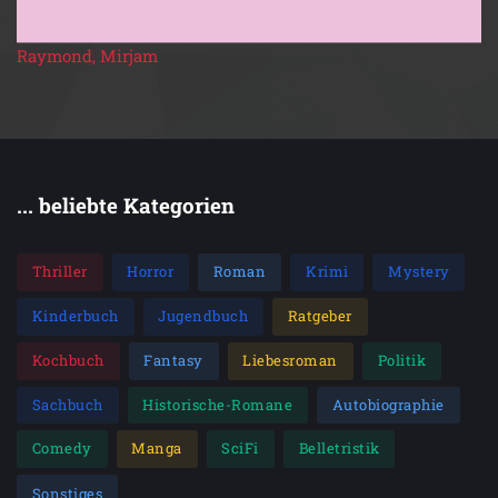
Raymond, Mirjam
... beliebte Kategorien
Thriller
Horror
Roman
Krimi
Mystery
Kinderbuch
Jugendbuch
Ratgeber
Kochbuch
Fantasy
Liebesroman
Politik
Sachbuch
Historische-Romane
Autobiographie
Comedy
Manga
SciFi
Belletristik
Sonstiges