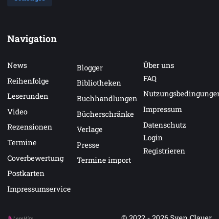
Navigation
News
Über uns
Blogger
FAQ
Reihenfolge
Bibliotheken
Nutzungsbedingunge
Leserunden
Buchhandlungen
Impressum
Video
Bücherschränke
Datenschutz
Rezensionen
Verlage
Login
Termine
Presse
Registrieren
Coverbewertung
Termine import
Postkarten
Impressumservice
© 2022 - 2026
Sven Clauer