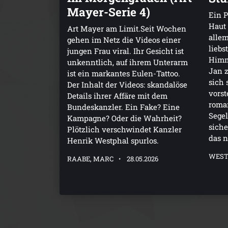
Mayer-Serie 4)
Ein P
Haut 
Art Mayer am Limit.Seit Wochen
allem
gehen im Netz die Videos einer
liebs
jungen Frau viral. Ihr Gesicht ist
Himme
unkenntlich, auf ihrem Unterarm
Jan 
ist ein markantes Eulen-Tattoo.
sich 
Der Inhalt der Videos: skandalöse
vorst
Details ihrer Affäre mit dem
roman
Bundeskanzler. Ein Fake? Eine
Segel
Kampagne? Oder die Wahrheit?
siche
Plötzlich verschwindet Kanzler
das n
Henrik Westphal spurlos.
WEST
RAABE, MARC
28.05.2026