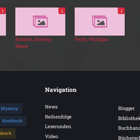
1
1
1
Kastner, Solveig-
Perry, Philippa
Marie
Navigation
News
Blogger
Mystery
Reihenfolge
Bibliothe
Kochbuch
Leserunden
Buchhan
hbuch
Video
Büchersc