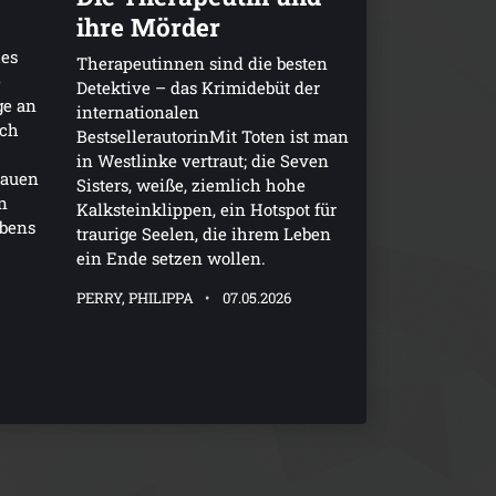
ihre Mörder
hes
Therapeutinnen sind die besten
e
Detektive – das Krimidebüt der
ge an
internationalen
ich
BestsellerautorinMit Toten ist man
in Westlinke vertraut; die Seven
rauen
Sisters, weiße, ziemlich hohe
n
Kalksteinklippen, ein Hotspot für
ebens
traurige Seelen, die ihrem Leben
ein Ende setzen wollen.
PERRY, PHILIPPA
07.05.2026