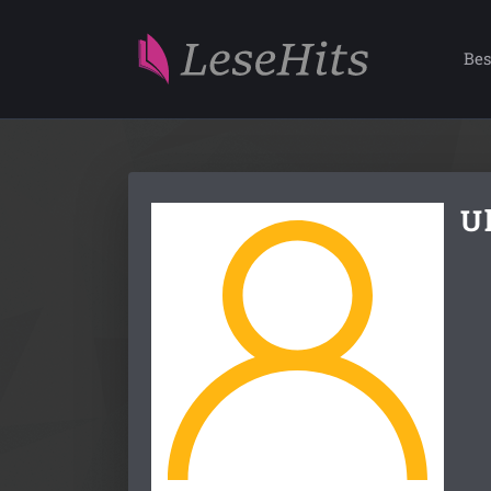
Bes
Ul