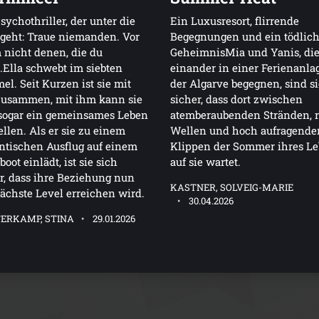
sychothriller, der unter die
Ein Luxusresort, flirrende
geht: Traue niemanden. Vor
Begegnungen und ein tödlic
 nicht denen, die du
GeheimnisMia und Yanis, di
t.Ella schwebt im siebten
einander in einer Ferienanla
l. Seit Kurzen ist sie mit
der Algarve begegnen, sind s
zusammen, mit ihm kann sie
sicher, dass dort zwischen
sogar ein gemeinsames Leben
atemberaubenden Stränden, 
ellen. Als er sie zu einem
Wellen und hoch aufragende
tischen Ausflug auf einem
Klippen der Sommer ihres L
boot einlädt, ist sie sich
auf sie wartet.
r, dass ihre Beziehung nun
KASTNER, SOLVEIG-MARIE
ächste Level erreichen wird.
30.04.2026
ERKAMP, STINA
29.01.2026