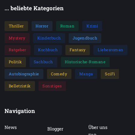
... beliebte Kategorien
Thriller
Horror
Roman
Krimi
Mystery
Kinderbuch
Jugendbuch
Ratgeber
Kochbuch
Fantasy
Liebesroman
Politik
Sachbuch
Historische-Romane
Autobiographie
Comedy
Manga
SciFi
Belletristik
Sonstiges
Navigation
News
Über uns
Blogger