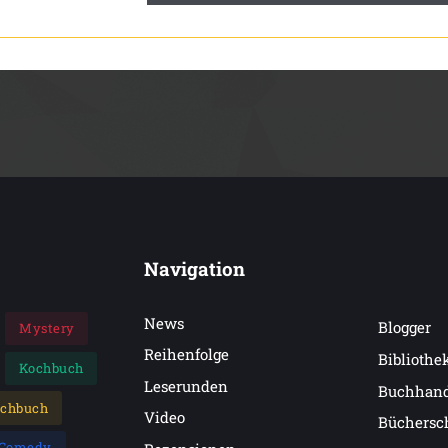
Navigation
News
Blogger
Mystery
Reihenfolge
Bibliothe
Kochbuch
Leserunden
Buchhan
achbuch
Video
Büchersc
Comedy