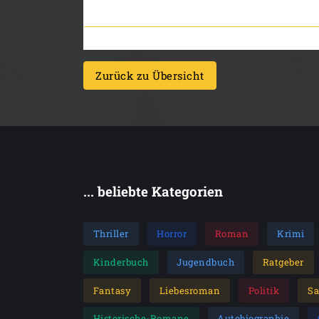
Zurück zu Übersicht
... beliebte Kategorien
Thriller
Horror
Roman
Krimi
Kinderbuch
Jugendbuch
Ratgeber
Fantasy
Liebesroman
Politik
S
Historische-Romane
Autobiographie