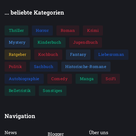
... beliebte Kategorien
Thriller
Horror
Roman
Krimi
Mystery
Kinderbuch
Jugendbuch
Ratgeber
Kochbuch
Fantasy
Liebesroman
Politik
Sachbuch
Historische-Romane
Autobiographie
Comedy
Manga
SciFi
Belletristik
Sonstiges
Navigation
News
Über uns
Blogger