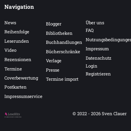
Navigation
News
Über uns
Blogger
FAQ
Reihenfolge
Bibliotheken
Nutzungsbedingunge
Leserunden
Buchhandlungen
Impressum
Video
Bücherschränke
Datenschutz
Rezensionen
Verlage
Login
Termine
Presse
Registrieren
Coverbewertung
Termine import
Postkarten
Impressumservice
© 2022 - 2026
Sven Clauer
Auf LeseHits.de findest Du die besten Bücher.