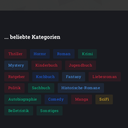
... beliebte Kategorien
Thriller
Horror
Roman
Krimi
Mystery
Kinderbuch
Jugendbuch
Ratgeber
Kochbuch
Fantasy
Liebesroman
Politik
Sachbuch
Historische-Romane
Autobiographie
Comedy
Manga
SciFi
Belletristik
Sonstiges