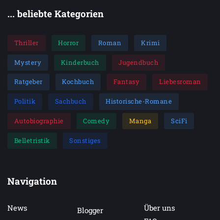
... beliebte Kategorien
Thriller
Horror
Roman
Krimi
Mystery
Kinderbuch
Jugendbuch
Ratgeber
Kochbuch
Fantasy
Liebesroman
Politik
Sachbuch
Historische-Romane
Autobiographie
Comedy
Manga
SciFi
Belletristik
Sonstiges
Navigation
News
Über uns
Blogger