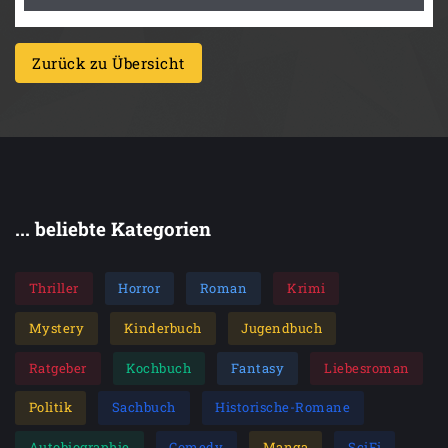
Zurück zu Übersicht
... beliebte Kategorien
Thriller
Horror
Roman
Krimi
Mystery
Kinderbuch
Jugendbuch
Ratgeber
Kochbuch
Fantasy
Liebesroman
Politik
Sachbuch
Historische-Romane
Autobiographie
Comedy
Manga
SciFi