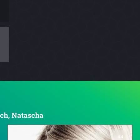
sch, Natascha
4.4