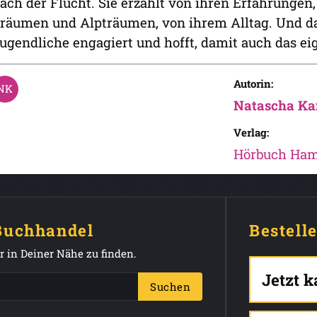
ach der Flucht. Sie erzählt von ihren Erfahrungen,
räumen und Alpträumen, von ihrem Alltag. Und davo
ugendliche engagiert und hofft, damit auch das e
Autorin:
Natascha K
Verlag:
Hörbuch Ha
 Buchhandel
Bestell
 in Deiner Nähe zu finden.
Jetzt 
Suchen