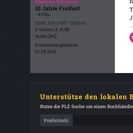
n
Natascha Kampusch
10 Jahre Freiheit
T
- 6 CDs
J
ISBN: 978-3-957-13026-6
0 Seiten | € 19.99
Audio [AC]
Erscheinungsdatum:
01.09.2016
Unterstütze den lokalen
Nutze die PLZ-Suche um einen Buchhändler
Postleitzahl