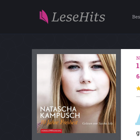
Bes
N
6
g