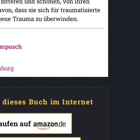
 bitteren und schönen, von ihren
n, dass sie sich für traumatisierte
igene Trauma zu überwinden.
ampusch
mburg
e dieses Buch im Internet
kaufen auf