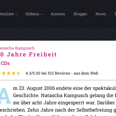
tenliste
Stöbern
Autoren
Blogger
News
atascha Kampusch
10 Jahre Freiheit
 CDs
4.3/5.00 bei 513 Reviews -
aus dem Web
A
m 23. August 2006 endete eine der spektaku
Geschichte. Natascha Kampusch gelang die F
sie über acht Jahre eingesperrt war. Darüber 
eschrieben. Zehn Jahre nach der Selbstbefreiung g