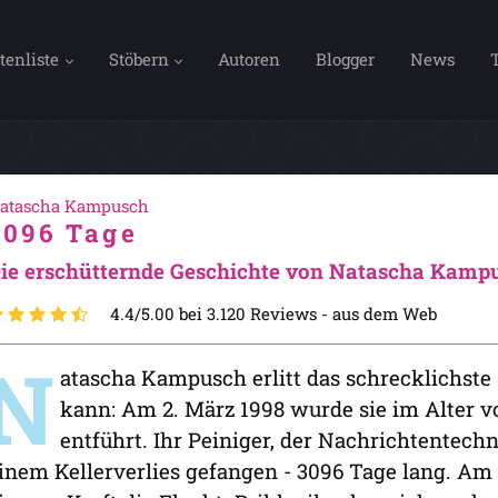
tenliste
Stöbern
Autoren
Blogger
News
atascha Kampusch
3096 Tage
ie erschütternde Geschichte von Natascha Kamp
4.4/5.00 bei 3.120 Reviews -
aus dem Web
N
atascha Kampusch erlitt das schrecklichste
kann: Am 2. März 1998 wurde sie im Alter 
entführt. Ihr Peiniger, der Nachrichtentechni
inem Kellerverlies gefangen - 3096 Tage lang. Am 