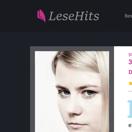
Bes
N
D
e