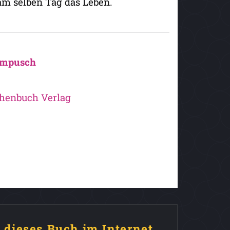
 am selben Tag das Leben.
ampusch
chenbuch Verlag
e dieses Buch im Internet