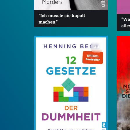
"Ich musste sie kaputt
"Wa
machen."
alle
4.4