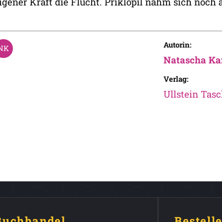
igener Kraft die Flucht. Priklopil nahm sich noch
Autorin:
Natascha K
Verlag:
Ullstein Tas
 Buchhandel
Bestell