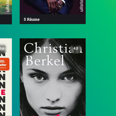
5 Räume
3.6
4.2