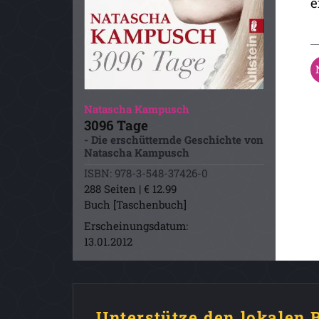
e
Natascha Kampusch
3096 Tage
- Die erschütternde Geschichte von
Natascha Kampusch
ISBN: 978-3-548-37426-0
288 Seiten | € 12.99
Buch [Taschenbuch]
Erscheinungsdatum:
13.01.2012
Unterstütze den lokalen