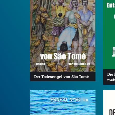
Die
Der Todesengel von São Tomé
mei
5.0