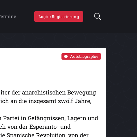
Termine
Login/Registrierung
Autobiographie
beiter der anarchistischen Bewegung
 sich an die insgesamt zwölf Jahre,
 Partei in Gefängnissen, Lagern und
uch von der Esperanto- und
die Spanische Revolution, von der