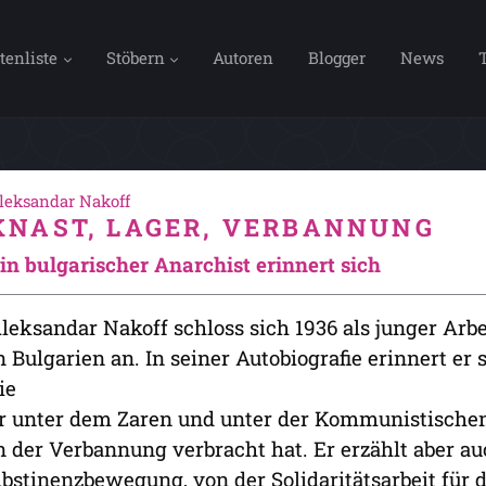
tenliste
Stöbern
Autoren
Blogger
News
leksandar Nakoff
KNAST, LAGER, VERBANNUNG
in bulgarischer Anarchist erinnert sich
leksandar Nakoff schloss sich 1936 als junger Ar
n Bulgarien an. In seiner Autobiografie erinnert er
ie
r unter dem Zaren und unter der Kommunistischen
n der Verbannung verbracht hat. Er erzählt aber a
bstinenzbewegung, von der Solidaritätsarbeit für 