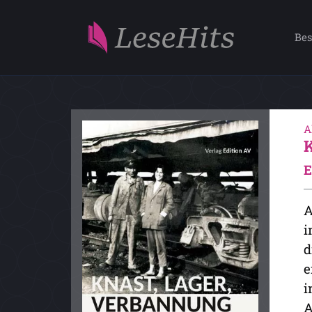
Bes
A
E
A
i
d
e
i
A