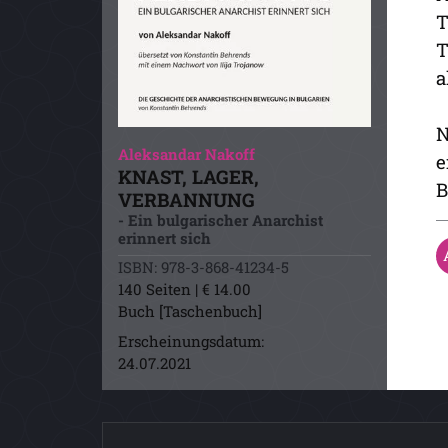
T
T
a
N
Aleksandar Nakoff
e
KNAST, LAGER,
B
VERBANNUNG
- Ein bulgarischer Anarchist
erinnert sich
ISBN: 978-3-868-41234-5
140 Seiten | € 14.00
Buch [Taschenbuch]
Erscheinungsdatum:
24.07.2021