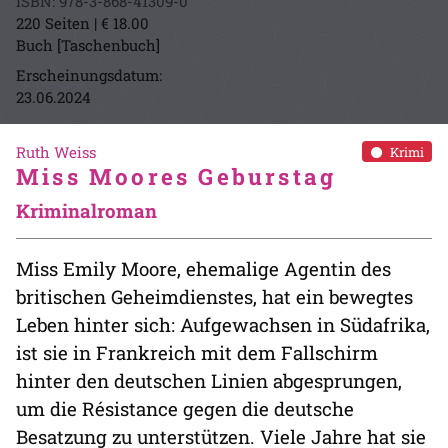
ISBN: 978-3-868-41309-0
220 Seiten | € 18.00
Buch [Taschenbuch]
Erscheinungsdatum:
23.06.2024
Ruth Weiss
Krimi
Miss Moores Geburstag
Kriminalroman
Miss Emily Moore, ehemalige Agentin des
britischen Geheimdienstes, hat ein bewegtes
Leben hinter sich: Aufgewachsen in Südafrika,
ist sie in Frankreich mit dem Fallschirm
hinter den deutschen Linien abgesprungen,
um die Résistance gegen die deutsche
Besatzung zu unterstützen. Viele Jahre hat sie