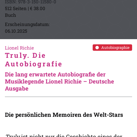
ISBN: 978-3-150-11580-0
512 Seiten | € 38.00
Buch
Erscheinungsdatum:
06.10.2025
Lionel Richie
Autobiographie
Truly. Die
Autobiografie
Die lang erwartete Autobiografie der
Musiklegende Lionel Richie – Deutsche
Ausgabe
Die persönlichen Memoiren des Welt-Stars
Truly
ist nicht nur die Geschichte eines der