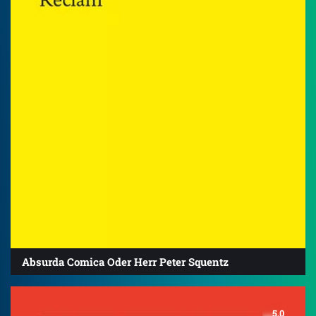
Absurda Comica Oder Herr Peter Squentz
5.0