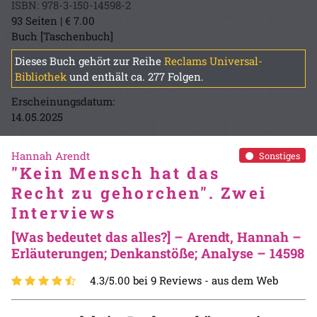
ISBN: 978-3-150-14598-2
93 Seiten | € 7.00
Buch [Taschenbuch]
Dieses Buch gehört zur Reihe
Reclams Universal-
Bibliothek
und enthält ca. 277 Folgen.
Erscheinungsdatum:
14.05.2025
Hannah Arendt
Sonstiges
"Kein Mensch hat das
Recht zu gehorchen". Zwei
Interviews
[Was bedeutet das alles?] – Arendt, Hannah –
Erläuterungen; Denkanstöße; Analyse – 14598
4.3/5.00 bei 9 Reviews -
aus dem Web