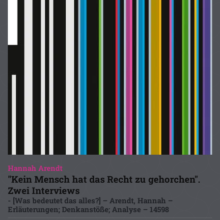
Hannah Arendt
"Kein Mensch hat das Recht zu gehorchen".
Zwei Interviews
- [Was bedeutet das alles?] – Arendt, Hannah –
Erläuterungen; Denkanstöße; Analyse – 14598