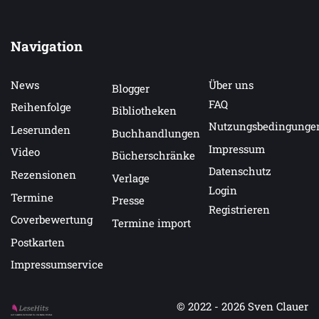
Navigation
News
Über uns
Blogger
FAQ
Reihenfolge
Bibliotheken
Nutzungsbedingunge
Leserunden
Buchhandlungen
Impressum
Video
Bücherschränke
Datenschutz
Rezensionen
Verlage
Login
Termine
Presse
Registrieren
Coverbewertung
Termine import
Postkarten
Impressumservice
© 2022 - 2026
Sven Clauer
Auf LeseHits.de findest Du die besten Bücher.