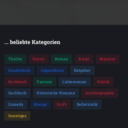
... beliebte Kategorien
Thriller
Horror
Roman
Krimi
Mystery
Kinderbuch
Jugendbuch
Ratgeber
Kochbuch
Fantasy
Liebesroman
Politik
Sachbuch
Historische-Romane
Autobiographie
Comedy
Manga
SciFi
Belletristik
Sonstiges