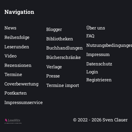
Navigation
News
Über uns
Blogger
FAQ
Reihenfolge
Bibliotheken
Nutzungsbedingunge
Leserunden
Buchhandlungen
Impressum
Video
Bücherschränke
Datenschutz
Rezensionen
Verlage
Login
Termine
Presse
Registrieren
Coverbewertung
Termine import
Postkarten
Impressumservice
© 2022 - 2026
Sven Clauer
Auf LeseHits.de findest Du die besten Bücher.