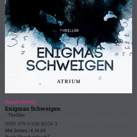
Donato Carrisi
Enigmas Schweigen
- Thriller
ISBN: 978-3-038-82124-3
384 Seiten | € 10.00