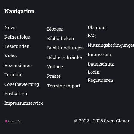
Navigation
News
Über uns
Blogger
FAQ
Reihenfolge
Bibliotheken
Nutzungsbedingunge
Leserunden
Buchhandlungen
Impressum
Video
Bücherschränke
Datenschutz
Rezensionen
Verlage
Login
Termine
Presse
Registrieren
Coverbewertung
Termine import
Postkarten
Impressumservice
© 2022 - 2026
Sven Clauer
Auf LeseHits.de findest Du die besten Bücher.