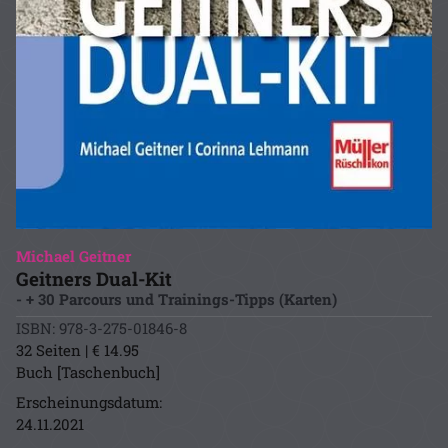
Michael Geitner
Geitners Dual-Kit
- + 30 Parcours und Trainings-Tipps (Karten)
ISBN: 978-3-275-01846-8
32 Seiten | € 14.95
Buch [Taschenbuch]
Erscheinungsdatum:
24.11.2021