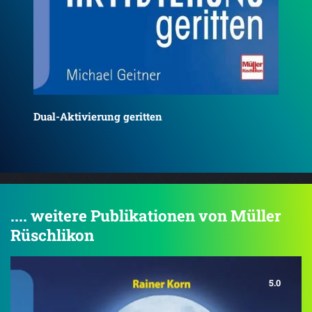
Dualini®
Eq
.... weitere Publikationen von Müller
Rüschlikon
5.0