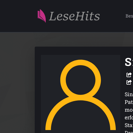
Bes
S
Sin
Pat
mod
erf
Sta
Dre