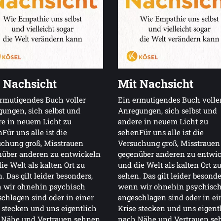
 Nachsicht
Mit Nachsicht
rmutigendes Buch voller
Ein ermutigendes Buch volle
ungen, sich selbst und
Anregungen, sich selbst und
e in neuem Licht zu
andere in neuem Licht zu
Für uns alle ist die
sehenFür uns alle ist die
chung groß, Misstrauen
Versuchung groß, Misstrauen
nüber anderen zu entwickeln
gegenüber anderen zu entwi
ie Welt als kalten Ort zu
und die Welt als kalten Ort z
. Das gilt leider besonders,
sehen. Das gilt leider besonde
 wir ohnehin psychisch
wenn wir ohnehin psychisc
chlagen sind oder in einer
angeschlagen sind oder in ei
 stecken und uns eigentlich
Krise stecken und uns eigent
 Nähe und Vertrauen sehnen
nach Nähe und Vertrauen se