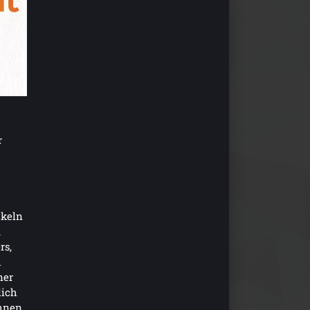
r
ckeln
u
rs,
h
ner
lich
hnen