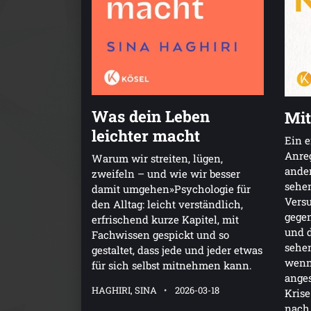
Was dein Leben
Mit
leichter macht
Ein e
Anreg
Warum wir streiten, lügen,
ander
zweifeln – und wie wir besser
sehen
damit umgehen»Psychologie für
Versu
den Alltag: leicht verständlich,
gege
erfrischend kurze Kapitel, mit
und d
Fachwissen gespickt und so
sehen
gestaltet, dass jede und jeder etwas
wenn
für sich selbst mitnehmen kann.
anges
HAGHIRI, SINA
2026-03-18
Krise
nach