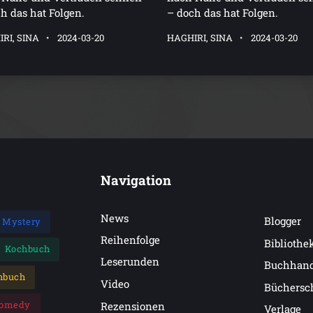
h das hat Folgen.
– doch das hat Folgen.
RI, SINA
2024-03-20
HAGHIRI, SINA
2024-03-20
Navigation
News
Blogger
Mystery
Reihenfolge
Bibliothe
Kochbuch
Leserunden
Buchhan
hbuch
Video
Büchersc
omedy
Rezensionen
Verlage