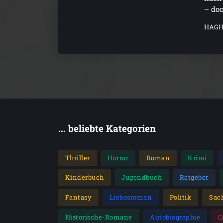
– doc
HAGHI
... beliebte Kategorien
Thriller
Horror
Roman
Krimi
Kinderbuch
Jugendbuch
Ratgeber
Fantasy
Liebesroman
Politik
Sac
Historische-Romane
Autobiographie
C