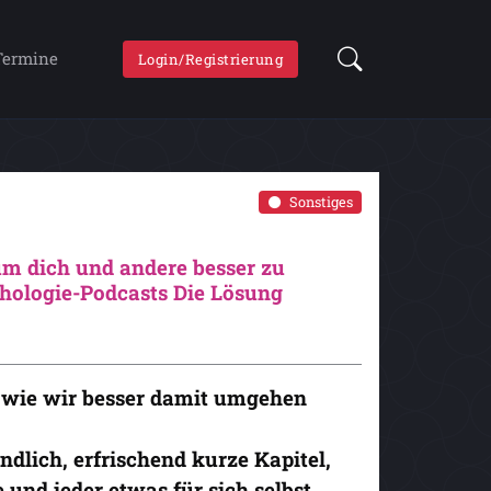
Termine
Login/Registrierung
Sonstiges
um dich und andere besser zu
hologie-Podcasts Die Lösung
d wie wir besser damit umgehen
ändlich, erfrischend kurze Kapitel,
 und jeder etwas für sich selbst