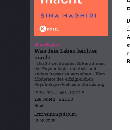
m
D
d
A
s
Sina Haghiri
Was dein Leben leichter
u
macht
B
- Die 20 wichtigsten Erkenntnisse
der Psychologie, um dich und
andere besser zu verstehen - Vom
Moderator des erfolgreichen
Psychologie-Podcasts Die Lösung
ISBN: 978-3-466-37359-8
288 Seiten | € 22.00
Buch
Erscheinungsdatum:
18.03.2026