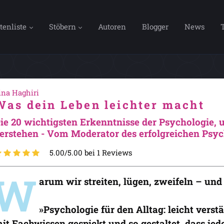
tenliste
Stöbern
Autoren
Blogger
News
ina Haghiri
Was dein Leben leichter macht
ie 20 wichtigsten Erkenntnisse der Psychologie, 
erstehen - Vom Moderator des erfolgreichen Psyc
5.00/5.00 bei 1 Reviews
W
arum wir streiten, lügen, zweifeln – un
»Psychologie für den Alltag: leicht verst
it Fachwissen gespickt und so gestaltet, dass jede