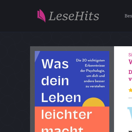
Bes
S
D
v
m