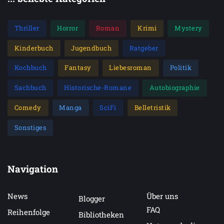
Thriller
Horror
Roman
Krimi
Mystery
Kinderbuch
Jugendbuch
Ratgeber
Kochbuch
Fantasy
Liebesroman
Politik
Sachbuch
Historische-Romane
Autobiographie
Comedy
Manga
SciFi
Belletristik
Sonstiges
Navigation
News
Über uns
Blogger
FAQ
Reihenfolge
Bibliotheken