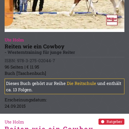
Ute Holm
Reiten wie ein Cowboy
- Westerntraining für junge Reiter
ISBN: 978-3-275-02044-7
96 Seiten | € 11.95
Buch [Taschenbuch]
Dieses Buch gehört zur Reihe
Die Reitschule
und enthält
ca. 13 Folgen.
Erscheinungsdatum:
24.09.2015
Ute Holm
Ratgeber
Reiten wie ein Cowboy