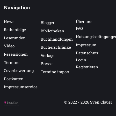
Navigation
News
Über uns
Blogger
FAQ
Reihenfolge
Bibliotheken
Nutzungsbedingunge
Leserunden
Buchhandlungen
Impressum
Video
Bücherschränke
Datenschutz
Rezensionen
Verlage
Login
Termine
Presse
Registrieren
Coverbewertung
Termine import
Postkarten
Impressumservice
© 2022 - 2026
Sven Clauer
Auf LeseHits.de findest Du die besten Bücher.