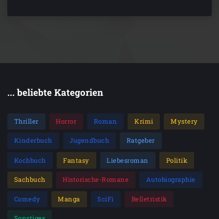
... beliebte Kategorien
Thriller
Horror
Roman
Krimi
Mystery
Kinderbuch
Jugendbuch
Ratgeber
Kochbuch
Fantasy
Liebesroman
Politik
Sachbuch
Historische-Romane
Autobiographie
Comedy
Manga
SciFi
Belletristik
Sonstiges