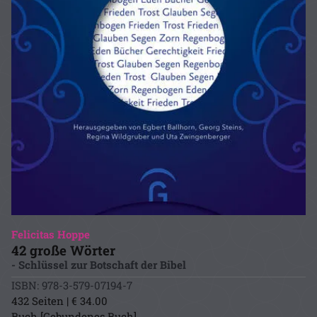
Felicitas Hoppe
42 große Wörter
- Schlüssel zur Botschaft der Bibel
ISBN: 978-3-579-07194-7
432 Seiten | € 34.00
Buch [Gebundenes Buch]