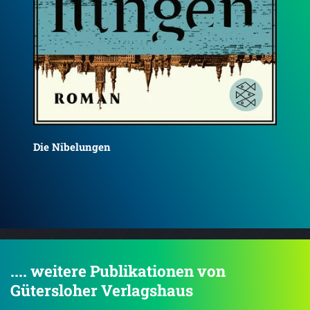
Iwe
Hoppe
.... weitere Publikationen von
Gütersloher Verlagshaus