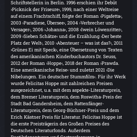
Schriftstellerin in Berlin. 1996 erschien ihr Debüt
›Picknick der Friseure‹, 1999, nach einer Weltreise
auf einem Frachtschiff, folgte der Roman ›Pigafetta‹,
2003 ›Paradiese, Übersee‹, 2004 ›Verbrecher und
Versager‹, 2006 ›Johanna‹, 2008 ›Iwein Löwenritter‹,
2009 ›Sieben Schätze‹ und die Erzählung ›Der beste
Platz der Welt‹, 2010 ›Abenteuer – was ist das?‹, 2011
›Grünes Ei mit Speck‹, eine Übersetzung von Texten
des amerikanischen Kinderbuchautors Dr. Seuss,
2012 der Roman ›Hoppe‹, 2018 der Roman ›Prawda.
Eine amerikanische Reise‹ und zuletzt 2021 ›Die
Nibelungen. Ein deutscher Stummfilm‹. Für ihr Werk
wurde Felicitas Hoppe mit zahlreichen Preisen
ausgezeichnet, u.a. mit dem aspekte-Literaturpreis,
dem Bremer Literaturpreis, dem Roswitha-Preis der
Stadt Bad Gandersheim, dem Rattenfänger-
Literaturpreis, dem Georg-Büchner-Preis und dem
Erich Kästner Preis für Literatur. Felicitas Hoppe ist
die erste Preisträgerin des Großen Preises des
Deutschen Literaturfonds. Außerdem
Poetikdozenturen und Gastprofessuren in