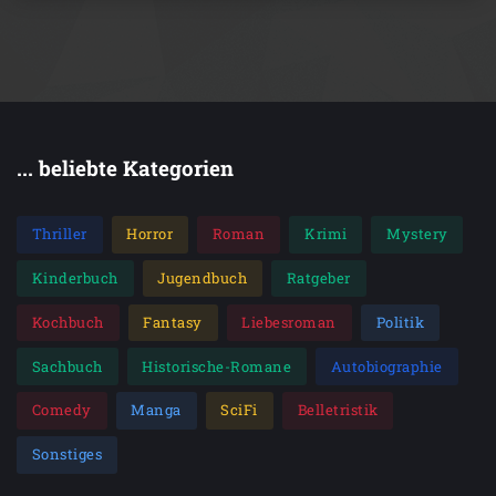
... beliebte Kategorien
Thriller
Horror
Roman
Krimi
Mystery
Kinderbuch
Jugendbuch
Ratgeber
Kochbuch
Fantasy
Liebesroman
Politik
Sachbuch
Historische-Romane
Autobiographie
Comedy
Manga
SciFi
Belletristik
Sonstiges