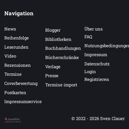
Navigation
News
Über uns
Blogger
FAQ
Reihenfolge
Bibliotheken
Nutzungsbedingunge
Leserunden
Buchhandlungen
Impressum
Video
Bücherschränke
Datenschutz
Rezensionen
Verlage
Login
Termine
Presse
Registrieren
Coverbewertung
Termine import
Postkarten
Impressumservice
© 2022 - 2026
Sven Clauer
Auf LeseHits.de findest Du die besten Bücher.