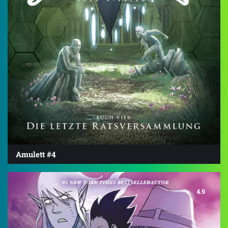
Amulett #4
4.9