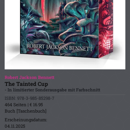
Robert Jackson Bennett
The Tainted Cup
- In limitierter Sonderausgabe mit Farbschnitt
ISBN: 978-3-985-85298-7
464 Seiten | € 16.95
Buch [Taschenbuch]
Erscheinungsdatum:
04.11.2025