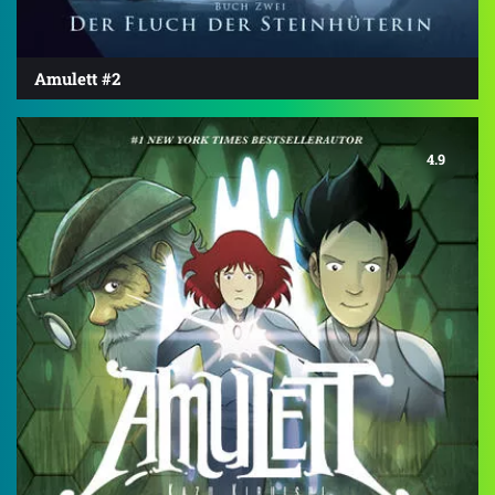
Amulett #2
4.9