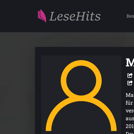
Bes
M
Mat
für
ver
aus
201
Deu