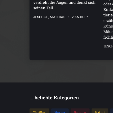
verdreht die Augen und denkt sich
oder
seinen Teil.
Eink
tieri
JESCHKE, MATHIAS
2025-01-07
erzä
Künst
Mäus
fröhl
JESC
... beliebte Kategorien
Thriller
Horror
Roman
Krimi