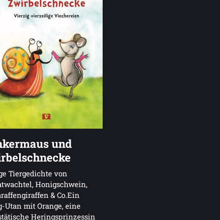
nkermaus und
rbelschnecke
ge Tiergedichte von
atwachtel, Honigschwein,
raffengiraffen & Co.Ein
-Utan mit Orange, eine
tätische Heringsprinzessin