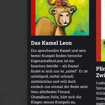
Das Kamel Leon
Ein sprechendes Kamel und sein
bester Kumpel finden tierische
EigenschaftenLeon ist ein
bisschen betrübt – als Kamel
Pli
findet er sich nur so „mittel“. Er ist
Zwi
mittelgroß, mittel-schnell,
mittelschlau und will doch
Lusti
einfach nur einmal der Beste sein!
Spin
Sein allerbester Freund,
Schla
Chamäleon Felix, hört sich die
Orang
Klagen seines Kumpels an,
majes