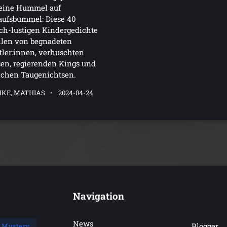
 eine Hummel auf
aufsbummel: Diese 40
sch-lustigen Kindergedichte
hlen von begnadeten
ler:innen, verhuschten
en, regierenden Kings und
ichen Taugenichtsen.
HKE, MATHIAS
2024-04-24
Navigation
News
Blogger
Mystery