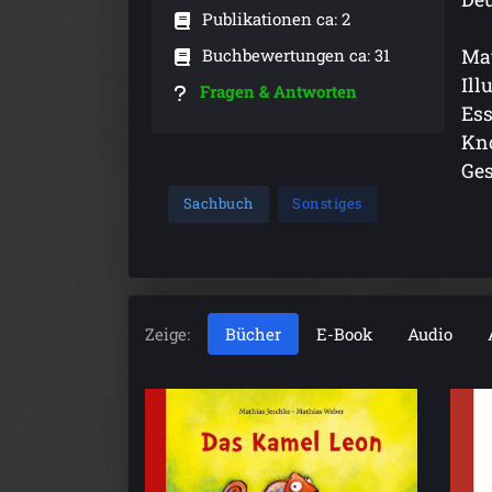
Publikationen ca: 2
Buchbewertungen ca: 31
Mat
Ill
Fragen & Antworten
Ess
Kno
Ges
Sachbuch
Sonstiges
Zeige:
Bücher
E-Book
Audio