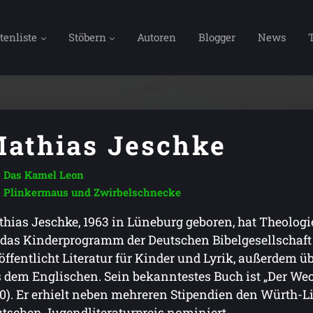
tenliste
Stöbern
Autoren
Blogger
News
athias Jeschke
Das Kamel Leon
Plinkermaus und Zwirbelschnecke
hias Jeschke, 1963 in Lüneburg geboren, hat Theologie 
 das Kinderprogramm der Deutschen Bibelgesellschaft i
öffentlicht Literatur für Kinder und Lyrik, außerdem ü
 dem Englischen. Sein bekanntestes Buch ist „Der Wec
0). Er erhielt neben mehreren Stipendien den Würth-Li
tschen Jugendliteraturpreis nominiert.