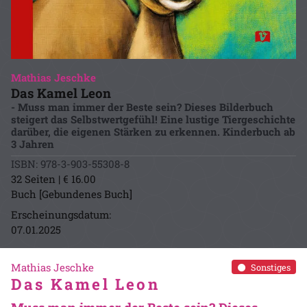
Mathias Jeschke
Das Kamel Leon
- Muss man immer der Beste sein? Dieses Bilderbuch
steigert das Selbstwertgefühl! Eine lustige Tiergeschichte
darüber, die eigenen Stärken zu erkennen. Kinderbuch ab
3 Jahren
ISBN: 978-3-903-55308-8
32 Seiten | € 16.00
Buch [Gebundenes Buch]
Erscheinungsdatum:
07.01.2025
Mathias Jeschke
Sonstiges
Das Kamel Leon