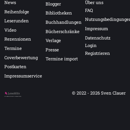
News
Über uns
Blogger
FAQ
Reihenfolge
Bibliotheken
Nutzungsbedingunge
Leserunden
Buchhandlungen
Impressum
Video
Bücherschränke
Datenschutz
Rezensionen
Verlage
Login
Termine
Presse
Registrieren
Coverbewertung
Termine import
Postkarten
Impressumservice
© 2022 - 2026
Sven Clauer
Auf LeseHits.de findest Du die besten Bücher.