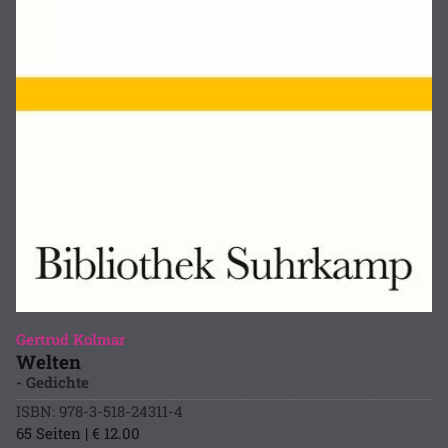
Gertrud Kolmar
Welten
- Gedichte
ISBN: 978-3-518-24311-4
65 Seiten | € 12.00