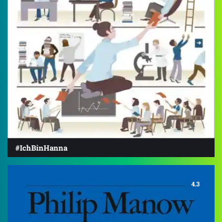
#IchBinHanna
4.3