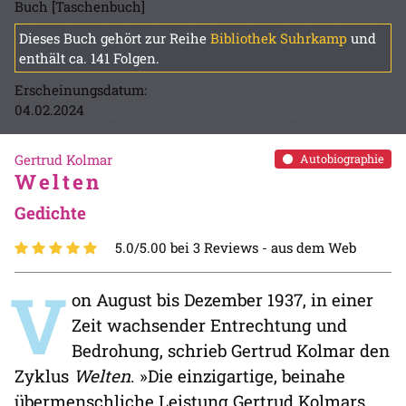
Buch [Taschenbuch]
Dieses Buch gehört zur Reihe
Bibliothek Suhrkamp
und
enthält ca. 141 Folgen.
Erscheinungsdatum:
04.02.2024
Gertrud Kolmar
Autobiographie
Welten
Gedichte
5.0/5.00 bei 3 Reviews -
aus dem Web
V
on August bis Dezember 1937, in einer
Zeit wachsender Entrechtung und
Bedrohung, schrieb Gertrud Kolmar den
Zyklus
Welten
. »Die einzigartige, beinahe
übermenschliche Leistung Gertrud Kolmars