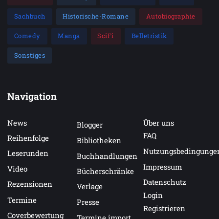
Sachbuch
Historische-Romane
Autobiographie
Comedy
Manga
SciFi
Belletristik
Sonstiges
Navigation
News
Über uns
Blogger
FAQ
Reihenfolge
Bibliotheken
Nutzungsbedingunge
Leserunden
Buchhandlungen
Impressum
Video
Bücherschränke
Datenschutz
Rezensionen
Verlage
Login
Termine
Presse
Registrieren
Coverbewertung
Termine import