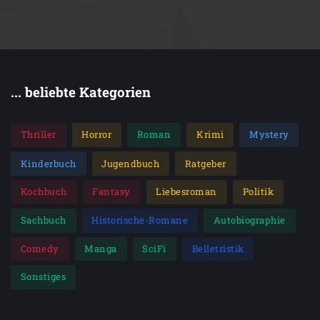
... beliebte Kategorien
Thriller
Horror
Roman
Krimi
Mystery
Kinderbuch
Jugendbuch
Ratgeber
Kochbuch
Fantasy
Liebesroman
Politik
Sachbuch
Historische-Romane
Autobiographie
Comedy
Manga
SciFi
Belletristik
Sonstiges