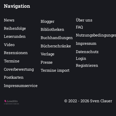
Navigation
News
Über uns
Blogger
FAQ
Reihenfolge
Bibliotheken
Nutzungsbedingunge
Leserunden
Buchhandlungen
Impressum
Video
Bücherschränke
Datenschutz
Rezensionen
Verlage
Login
Termine
Presse
Registrieren
Coverbewertung
Termine import
Postkarten
Impressumservice
© 2022 - 2026
Sven Clauer
Auf LeseHits.de findest Du die besten Bücher.