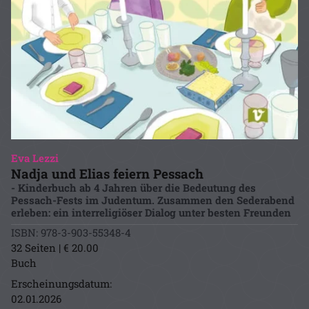
Eva Lezzi
Nadja und Elias feiern Pessach
- Kinderbuch ab 4 Jahren über die Bedeutung des
Pessach-Fests im Judentum. Zusammen den Sederabend
erleben: ein interreligiöser Dialog unter besten Freunden
ISBN: 978-3-903-55348-4
32 Seiten | € 20.00
Buch
Erscheinungsdatum:
02.01.2026