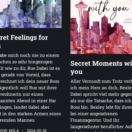
ret Feelings for
u
habe mich noch nie zu einem
chen so sehr hingezogen
Secret Moments wi
lt wie zu dir, Rue.Dabei ist es
you
 gerade von Vorteil, dass
rechnet ich dein neuer Boss
Aller Vernunft zum Trotz verl
igentlich will Rue mit ihrer
ich mein Herz an dich, Bexle
ewohnerin nur einen
Dabei spricht viel mehr gege
annten Abend in einer Bar
als nur die Tatsache, dass ich
ingen, landet dabei aber
Boss bin. Bexley lebt für ihre
t in den starken Armen eines
bei einer angesehenen
fremden Mannes.
Finanzagentur. Und ihr
langersehnter beruflicher Auf
OW, MILA
2024-02-20