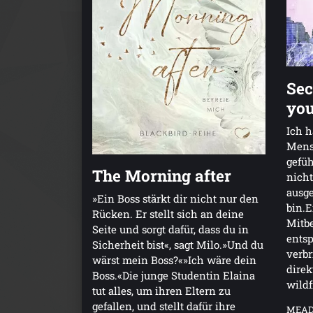
Sec
yo
Ich 
Mens
gefüh
The Morning after
nicht
ausge
»Ein Boss stärkt dir nicht nur den
bin.E
Rücken. Er stellt sich an deine
Mitb
Seite und sorgt dafür, dass du in
entsp
Sicherheit bist«, sagt Milo.»Und du
verbr
wärst mein Boss?«»Ich wäre dein
direk
Boss.«Die junge Studentin Elaina
wild
tut alles, um ihren Eltern zu
gefallen, und stellt dafür ihre
MEAD