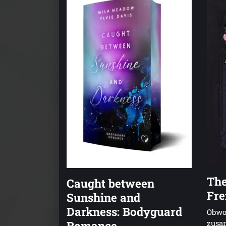
The
Caught between
Fre
Sunshine and
Darkness: Bodyguard
Obwoh
Romance
zusa