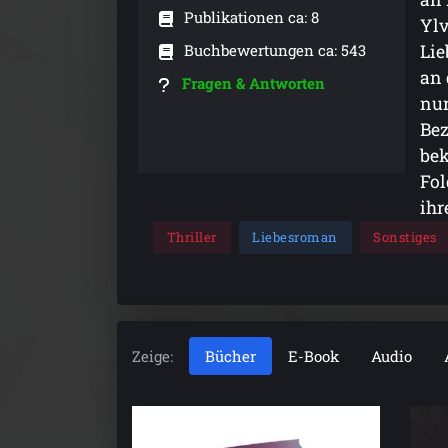
Publikationen ca: 8
Ylv
Buchbewertungen ca: 543
Lie
an 
Fragen & Antworten
nur
Bez
bek
Fol
ih
Thriller
Liebesroman
Sonstiges
Zeige:
Bücher
E-Book
Audio