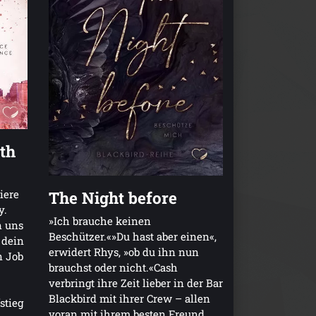
th
iere
The Night before
y.
»Ich brauche keinen
n uns
Beschützer.«»Du hast aber einen«,
 dein
erwidert Rhys, »ob du ihn nun
n Job
brauchst oder nicht.«Cash
verbringt ihre Zeit lieber in der Bar
Blackbird mit ihrer Crew – allen
stieg
voran mit ihrem besten Freund