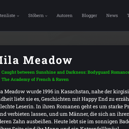
tenliste
Stöbern
Autoren
Blogger
News
ila Meadow
Caught between Sunshine and Darkness: Bodyguard Romanc
The Academy of French & Raven
a Meadow wurde 1996 in Kasachstan, nahe der kirgisis
dheit liebt sie es, Geschichten mit Happy End zu erzäh
lechte Leserin. In ihren Romanen geht es um starke Pr
d verbieten lassen, und um Männer, die sich an ihren
eren Zahn ausbeißen. Heute lebt sie im sonnigen Bade
ihrer Seite sind ihr Mann und ein Katzenfellknäul.