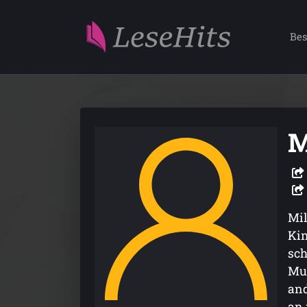
Bes
M
Mil
Kin
sch
Mun
and
an 