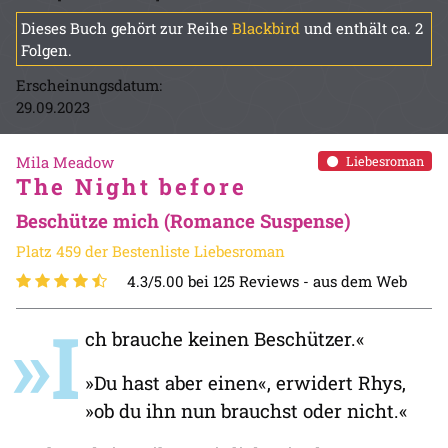
Dieses Buch gehört zur Reihe
Blackbird
und enthält ca. 2
Folgen.
Erscheinungsdatum:
29.09.2023
Mila Meadow
Liebesroman
The Night before
Beschütze mich (Romance Suspense)
Platz 459 der Bestenliste Liebesroman
4.3/5.00 bei 125 Reviews -
aus dem Web
»I
ch brauche keinen Beschützer.«
»Du hast aber einen«, erwidert Rhys,
»ob du ihn nun brauchst oder nicht.«