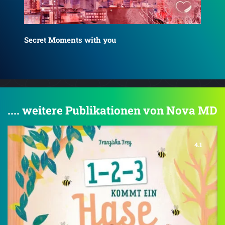
The Academy of French & Raven
Th
.... weitere Publikationen von Nova MD
4.1