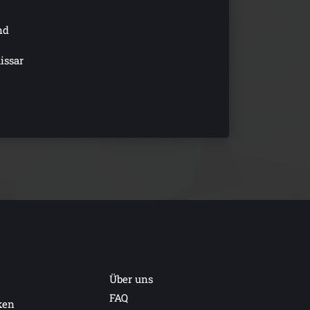
nd
issar
Über uns
FAQ
ken