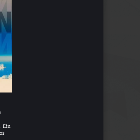
n
. Ein
los