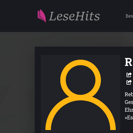
Bes
R
Reb
Ges
Ehr
»Es