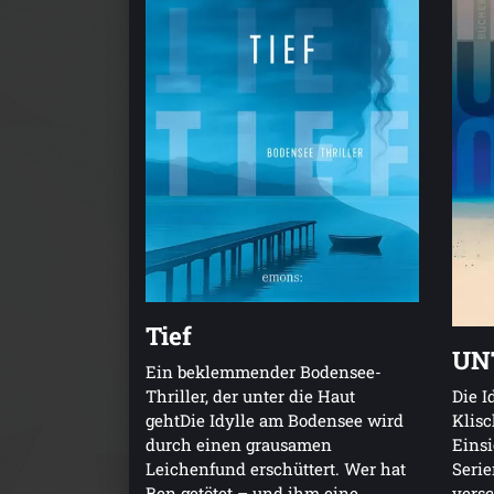
Tief
UN
Ein beklemmender Bodensee-
Thriller, der unter die Haut
Die I
gehtDie Idylle am Bodensee wird
Klisc
durch einen grausamen
Einsi
Leichenfund erschüttert. Wer hat
Serie
Ben getötet – und ihm eine
vers