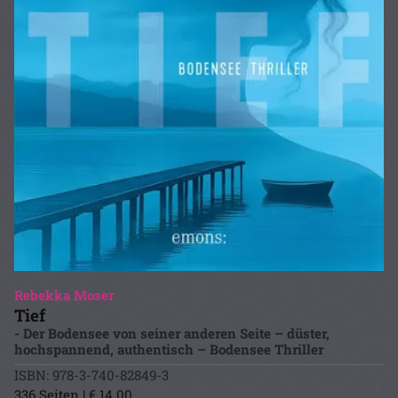
Rebekka Moser
Tief
- Der Bodensee von seiner anderen Seite – düster,
hochspannend, authentisch – Bodensee Thriller
ISBN: 978-3-740-82849-3
336 Seiten | € 14.00