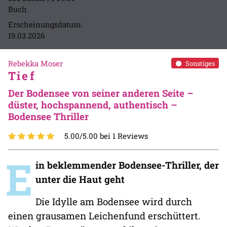
Buch
Erscheinungsdatum:
19.03.2026
Rebekka Moser
Sonstiges
Tief
Der Bodensee von seiner anderen Seite –
düster, hochspannend, authentisch –
Bodensee Thriller
5.00/5.00 bei 1 Reviews
E
in beklemmender Bodensee-Thriller, der
unter die Haut geht
Die Idylle am Bodensee wird durch
einen grausamen Leichenfund erschüttert.