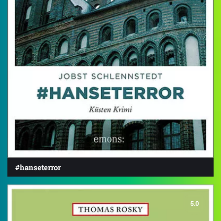
#hanseterror
5.0