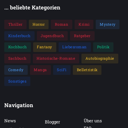
... beliebte Kategorien
Thriller
Horror
Roman
Krimi
Mystery
Kinderbuch
Jugendbuch
Ratgeber
Kochbuch
Fantasy
Liebesroman
Politik
Sachbuch
Historische-Romane
Autobiographie
Comedy
Manga
SciFi
Belletristik
Sonstiges
Navigation
News
Über uns
Blogger