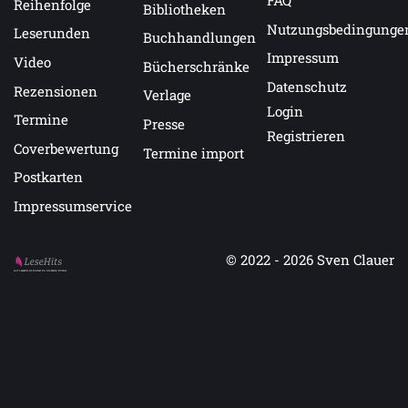
FAQ
Reihenfolge
Bibliotheken
Nutzungsbedingunge
Leserunden
Buchhandlungen
Impressum
Video
Bücherschränke
Datenschutz
Rezensionen
Verlage
Login
Termine
Presse
Registrieren
Coverbewertung
Termine import
Postkarten
Impressumservice
© 2022 - 2026
Sven Clauer
Auf LeseHits.de findest Du die besten Bücher.