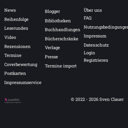
News
Über uns
Blogger
FAQ
Reihenfolge
Bibliotheken
Nutzungsbedingunge
Leserunden
Buchhandlungen
Impressum
Video
Bücherschränke
Datenschutz
Rezensionen
Verlage
Login
Termine
Presse
Registrieren
Coverbewertung
Termine import
Postkarten
Impressumservice
© 2022 - 2026
Sven Clauer
Auf LeseHits.de findest Du die besten Bücher.