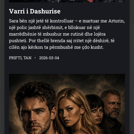
Varri i Dashurise
Sara bën një jetë të kontrolluar – e martuar me Arturin,
një polic jashtë shërbimit, e bllokuar në një
marrëdhënie të mbushur me rutinë dhe lojëra
pushteti. Por thellë brenda saj rritet një dëshirë, të
cilën ajo kërkon ta përmbushë me çdo kusht.
PRIFTI, TAN
2026-03-04