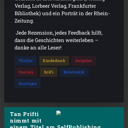
Verlag, Lorbeer Verlag, Frankfurter
Bibliothek) und ein Porträt in der Rhein-
Zeitung.
Jede Rezension, jedes Feedback hilft,
dass die Geschichten weiterleben –
danke an alle Leser!
Thriller
Kinderbuch
Ratgeber
Fantasy
SciFi
Belletristik
Sonstiges
Tan Prifti
nimmt mit
einem Titel am SelfPublishing