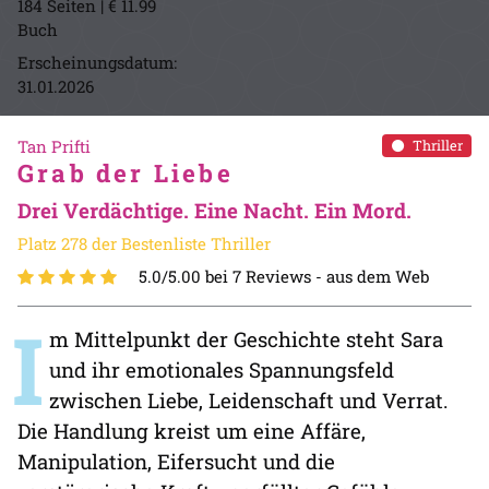
184 Seiten | € 11.99
Buch
Erscheinungsdatum:
31.01.2026
Tan Prifti
Thriller
Grab der Liebe
Drei Verdächtige. Eine Nacht. Ein Mord.
Platz 278 der Bestenliste Thriller
5.0/5.00 bei 7 Reviews -
aus dem Web
I
m Mittelpunkt der Geschichte steht Sara
und ihr emotionales Spannungsfeld
zwischen Liebe, Leidenschaft und Verrat.
Die Handlung kreist um eine Affäre,
Manipulation, Eifersucht und die