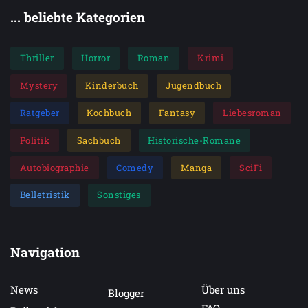
... beliebte Kategorien
Thriller
Horror
Roman
Krimi
Mystery
Kinderbuch
Jugendbuch
Ratgeber
Kochbuch
Fantasy
Liebesroman
Politik
Sachbuch
Historische-Romane
Autobiographie
Comedy
Manga
SciFi
Belletristik
Sonstiges
Navigation
News
Über uns
Blogger
FAQ