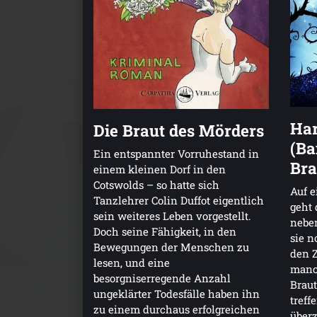
Har
Die Braut des Mörders
(Ba
Ein entspannter Vorruhestand in
Bra
einem kleinen Dorf in den
Cotswolds – so hatte sich
Auf e
Tanzlehrer Colin Duffot eigentlich
geht 
sein weiteres Leben vorgestellt.
nebe
Doch seine Fähigkeit, in den
sie n
Bewegungen der Menschen zu
den Z
lesen, und eine
manc
besorgniserregende Anzahl
Braut
ungeklärter Todesfälle haben ihn
treff
zu einem durchaus erfolgreichen
überz