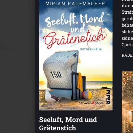
ihrem
Strei
geruf
behau
stehe
sein
Clari
RADE
Seeluft, Mord und
Grätenstich