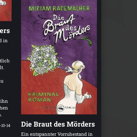
ers
d in
tlich
lt.
zu
 ihn
chen
.
Die Braut des Mörders
-10-14
Ein entspannter Vorruhestand in