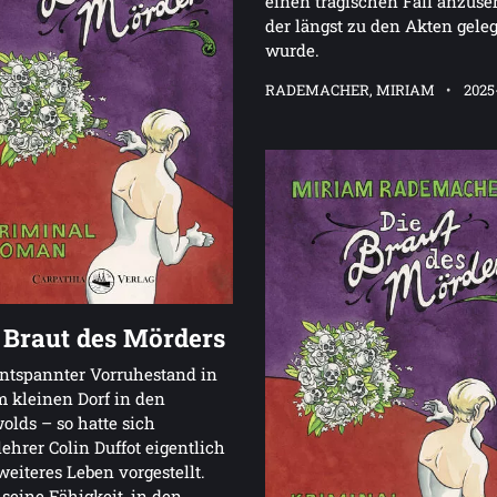
einen tragischen Fall anzuse
der längst zu den Akten geleg
wurde.
RADEMACHER, MIRIAM
2025
 Braut des Mörders
ntspannter Vorruhestand in
 kleinen Dorf in den
olds – so hatte sich
ehrer Colin Duffot eigentlich
weiteres Leben vorgestellt.
seine Fähigkeit, in den