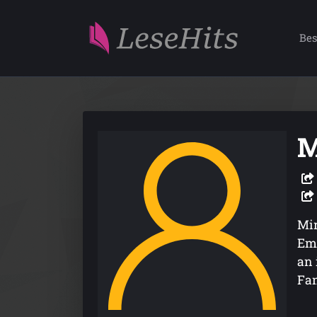
Bes
M
Mir
Ems
an 
Fan