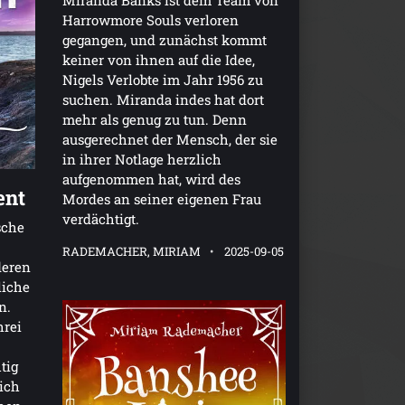
Miranda Banks ist dem Team von
Harrowmore Souls verloren
gegangen, und zunächst kommt
keiner von ihnen auf die Idee,
Nigels Verlobte im Jahr 1956 zu
suchen. Miranda indes hat dort
mehr als genug zu tun. Denn
ausgerechnet der Mensch, der sie
in ihrer Notlage herzlich
aufgenommen hat, wird des
ent
Mordes an seiner eigenen Frau
verdächtigt.
sche
RADEMACHER, MIRIAM
2025-09-05
deren
liche
n.
rei
tig
sich