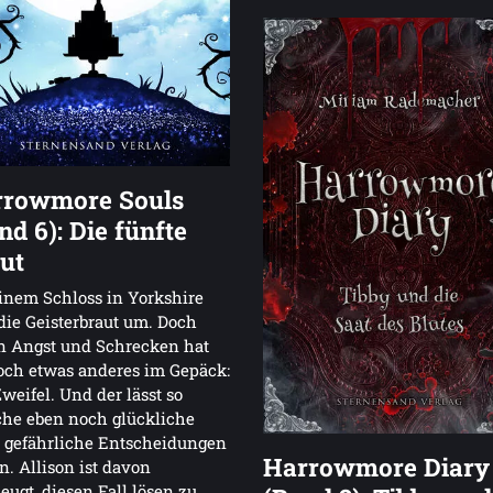
rowmore Souls
nd 6): Die fünfte
ut
inem Schloss in Yorkshire
die Geisterbraut um. Doch
n Angst und Schrecken hat
och etwas anderes im Gepäck:
weifel. Und der lässt so
he eben noch glückliche
 gefährliche Entscheidungen
Harrowmore Diary
en. Allison ist davon
eugt, diesen Fall lösen zu