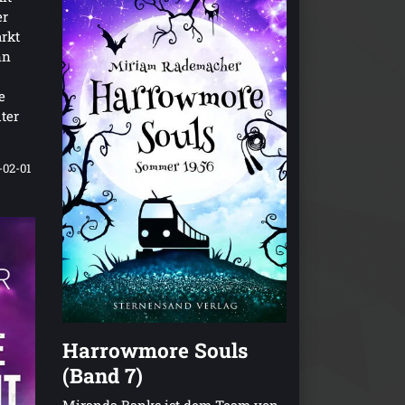
er
arkt
nn
e
ter
-02-01
Harrowmore Souls
(Band 7)