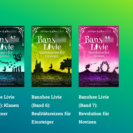
4.7
4.6
e Livie
Banshee Livie
Banshee Livie
Ban
): Klauen
(Band 6):
(Band 7):
(Ba
nner
Realitätsreisen für
Revolution für
für
Einsteiger
Novizen