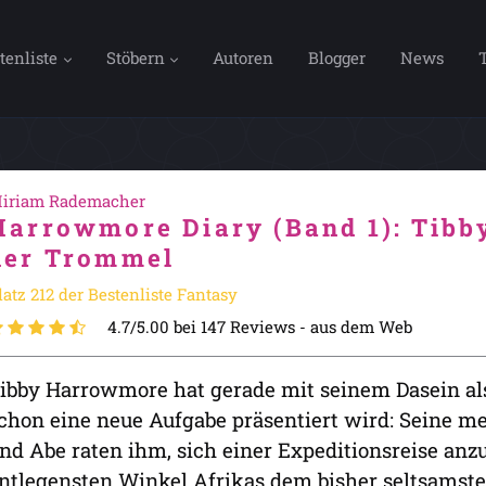
tenliste
Stöbern
Autoren
Blogger
News
iriam Rademacher
Harrowmore Diary (Band 1): Tibb
der Trommel
latz 212 der Bestenliste Fantasy
4.7/5.00 bei 147 Reviews -
aus dem Web
ibby Harrowmore hat gerade mit seinem Dasein als
chon eine neue Aufgabe präsentiert wird: Seine m
nd Abe raten ihm, sich einer Expeditionsreise anz
ntlegensten Winkel Afrikas dem bisher seltsamste