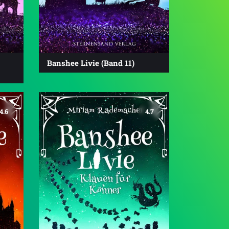
Banshee Livie (Band 11)
4.6
4.7