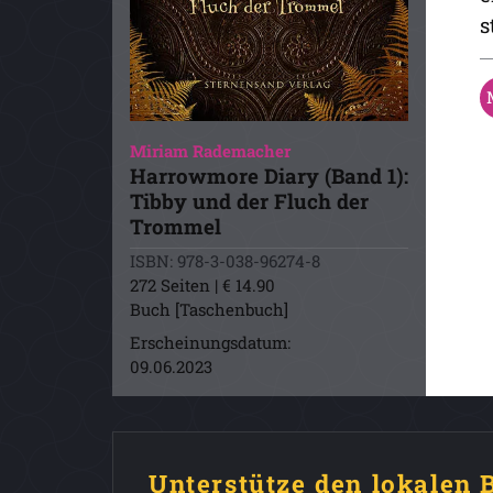
s
Miriam Rademacher
Harrowmore Diary (Band 1):
Tibby und der Fluch der
Trommel
ISBN: 978-3-038-96274-8
272 Seiten | € 14.90
Buch [Taschenbuch]
Erscheinungsdatum:
09.06.2023
Unterstütze den lokalen