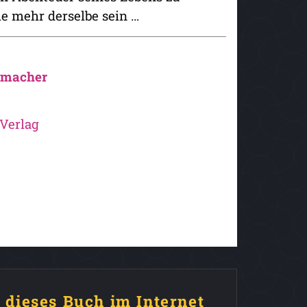
ie mehr derselbe sein …
emacher
Verlag
e dieses Buch im Internet