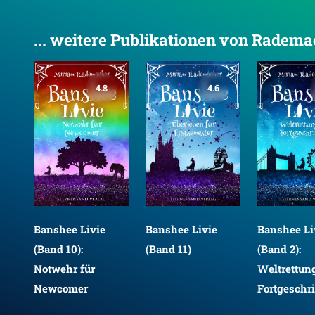
... weitere Publikationen von Radem
4.8
4.6
Banshee Livie
Banshee Livie
Banshee Li
(Band 10):
(Band 11)
(Band 2):
Notwehr für
ür
Weltrettung
Newcomer
Fortgeschri