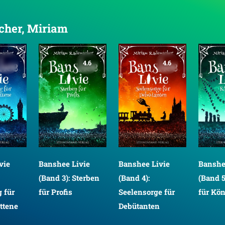
acher, Miriam
4.6
4.6
Banshe
vie
Banshee Livie
Banshee Livie
(Band 5
(Band 3): Sterben
(Band 4):
für Kö
 für
für Profis
Seelensorge für
ttene
Debütanten