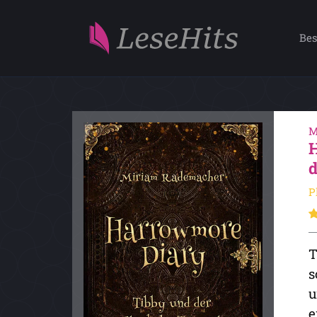
Bes
M
P
T
s
u
e