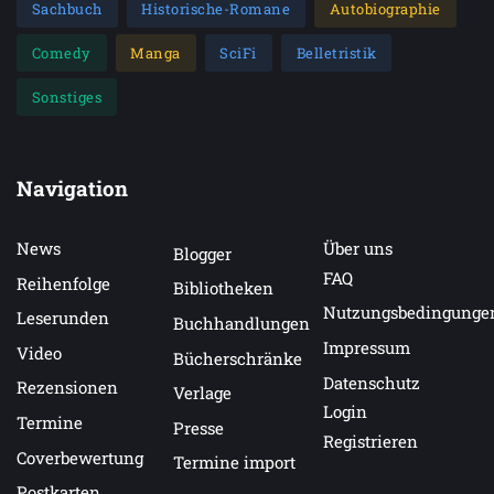
Sachbuch
Historische-Romane
Autobiographie
Comedy
Manga
SciFi
Belletristik
Sonstiges
Navigation
News
Über uns
Blogger
FAQ
Reihenfolge
Bibliotheken
Nutzungsbedingunge
Leserunden
Buchhandlungen
Impressum
Video
Bücherschränke
Datenschutz
Rezensionen
Verlage
Login
Termine
Presse
Registrieren
Coverbewertung
Termine import
Postkarten