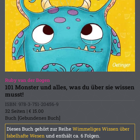
Ruby van der Bogen
101 Monster und alles, was du über sie wissen
musst!
ISBN: 978-3-751-20456-9
32 Seiten | € 15.00
Buch [Gebundenes Buch]
Dieses Buch gehört zur Reihe
Wimmeliges Wissen über
fabelhafte Wesen
und enthält ca. 6 Folgen.