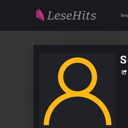
Bes
S