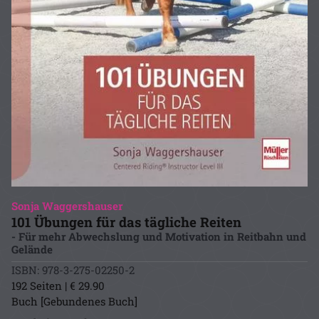
Sonja Waggershauser
101 Übungen für das tägliche Reiten
- Für mehr Abwechslung und Motivation in Reitbahn und
Gelände
ISBN: 978-3-275-02250-2
192 Seiten | € 29.90
Buch [Gebundenes Buch]