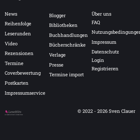
News
Über uns
Blogger
FAQ
Reihenfolge
Bibliotheken
Nutzungsbedingunge
Leserunden
Buchhandlungen
Impressum
Video
Bücherschränke
Datenschutz
Rezensionen
Verlage
Login
Termine
Presse
Registrieren
Coverbewertung
Termine import
Postkarten
Impressumservice
© 2022 - 2026
Sven Clauer
Auf LeseHits.de findest Du die besten Bücher.