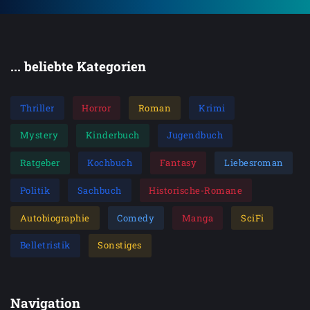
... beliebte Kategorien
Thriller
Horror
Roman
Krimi
Mystery
Kinderbuch
Jugendbuch
Ratgeber
Kochbuch
Fantasy
Liebesroman
Politik
Sachbuch
Historische-Romane
Autobiographie
Comedy
Manga
SciFi
Belletristik
Sonstiges
Navigation